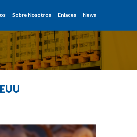
ios
Sobre Nosotros
Enlaces
News
EEUU